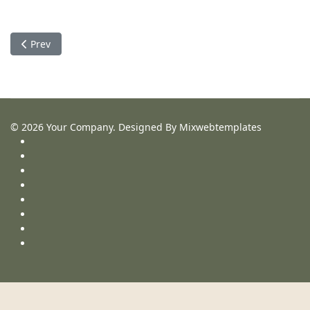
Previous article: Satat magna pose
Prev
© 2026 Your Company. Designed By Mixwebtemplates
Search