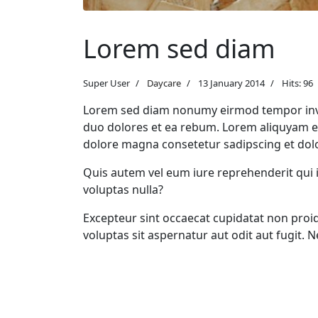
Lorem sed diam
Super User
Daycare
13 January 2014
Hits: 96
Lorem sed diam nonumy eirmod tempor invid
duo dolores et ea rebum. Lorem aliquyam er
dolore magna consetetur sadipscing et dolo
Quis autem vel eum iure reprehenderit qui i
voluptas nulla?
Excepteur sint occaecat cupidatat non proid
voluptas sit aspernatur aut odit aut fugit.