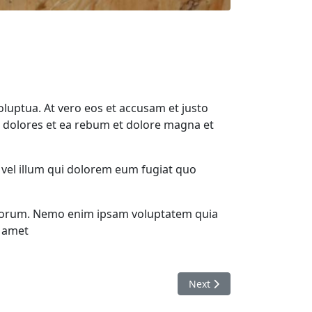
uptua. At vero eos et accusam et justo
o dolores et ea rebum et dolore magna et
 vel illum qui dolorem eum fugiat quo
 laborum. Nemo enim ipsam voluptatem quia
t amet
Next article: Exepi sint era
Next