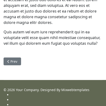
aliquyam erat, sed diam voluptua. At vero eos et
accusam et justo duo dolores et ea rebum et dolore
magna et dolore magna consetetur sadipscing et
dolore magna elitr dolores.
Quis autem vel eum iure reprehenderit qui in ea
voluptate velit esse quam nihil molestiae consequatur,
vel illum qui dolorem eum fugiat quo voluptas nulla?
Previous article: Quia volup tasos
Prev
© 2026 Your Company. Designed By Mixwebtemplates